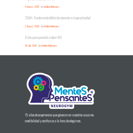
9 August, 2020
by
Catalina Rodriguez
TDAH- Trastorno de déficit de atención e hiperactividad
2 August, 2020
by
Catalina Rodriguez
El día que aprendía a decir NO
26 July, 2020
by
Catalina Rodriguez
15 años de experiencia que generan en nuestros usuarios
credibilidad y confianza a la hora de elegirnos.