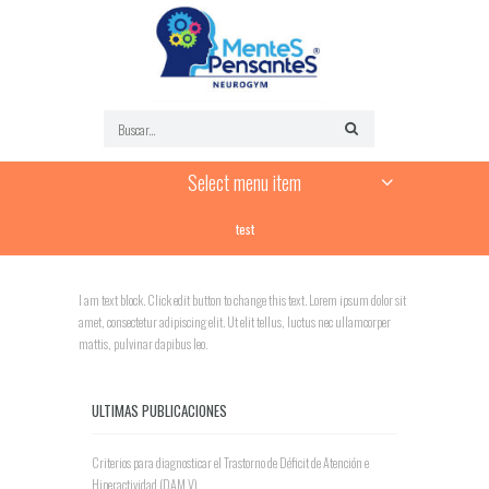
Select menu item
test
I am text block. Click edit button to change this text. Lorem ipsum dolor sit
amet, consectetur adipiscing elit. Ut elit tellus, luctus nec ullamcorper
mattis, pulvinar dapibus leo.
ULTIMAS PUBLICACIONES
Criterios para diagnosticar el Trastorno de Déficit de Atención e
Hiperactividad (DAM V)