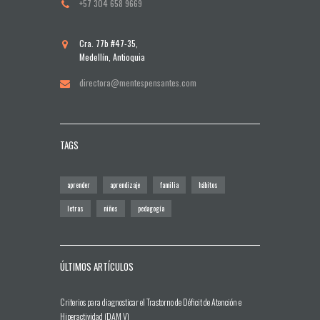
+57 304 658 9669
Cra. 77b #47-35,
Medellín, Antioquia
directora@mentespensantes.com
TAGS
aprender
aprendizaje
familia
hábitos
letras
niños
pedagogía
ÚLTIMOS ARTÍCULOS
Criterios para diagnosticar el Trastorno de Déficit de Atención e
Hiperactividad (DAM V)