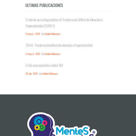
ULTIMAS PUBLICACIONES
Criterios para diagnosticar el Trastorno de Déficit de Atención e
Hiperactividad (DAM V)
9 August, 2020
by
Catalina Rodriguez
TDAH- Trastorno de déficit de atención e hiperactividad
2 August, 2020
by
Catalina Rodriguez
El día que aprendía a decir NO
26 July, 2020
by
Catalina Rodriguez