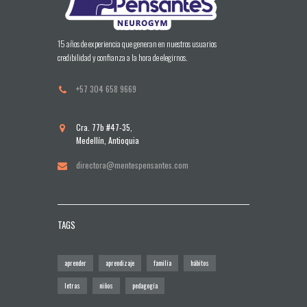
15 años de experiencia que generan en nuestros usuarios
credibilidad y confianza a la hora de elegirnos.
+57 304 658 9669
Cra. 77b #47-35,
Medellín, Antioquia
directora@mentespensantes.com
TAGS
aprender
aprendizaje
familia
hábitos
letras
niños
pedagogía