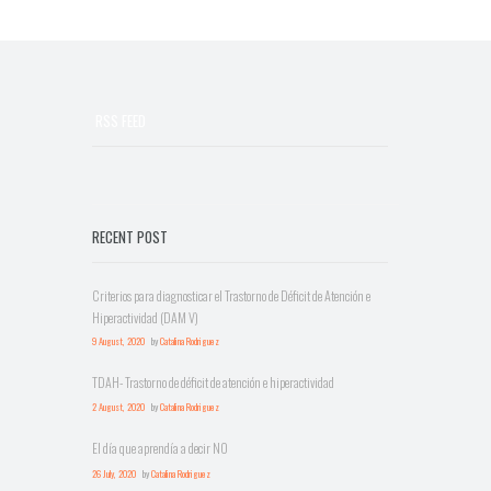
RSS FEED
RECENT POST
Criterios para diagnosticar el Trastorno de Déficit de Atención e
Hiperactividad (DAM V)
9 August, 2020
by
Catalina Rodriguez
TDAH- Trastorno de déficit de atención e hiperactividad
2 August, 2020
by
Catalina Rodriguez
El día que aprendía a decir NO
26 July, 2020
by
Catalina Rodriguez