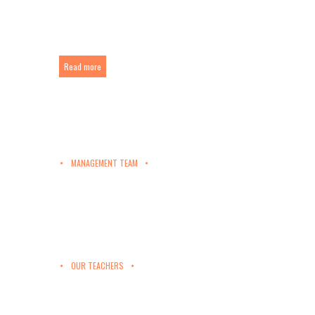
talented team of pediatricians and teachers will take a good care of
your child.
Read more
MANAGEMENT TEAM
OUR TEACHERS