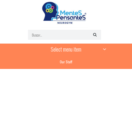
Select menu item
Our Staff
ABOUT OUR TEAM SPIRIT
WE TAKE A GOOD CARE
We are so happy you trust us your most precious thing! Our