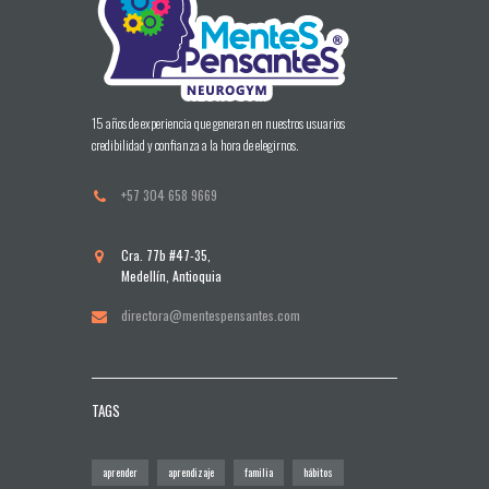
15 años de experiencia que generan en nuestros usuarios
credibilidad y confianza a la hora de elegirnos.
+57 304 658 9669
Cra. 77b #47-35,
Medellín, Antioquia
directora@mentespensantes.com
TAGS
aprender
aprendizaje
familia
hábitos