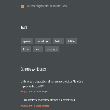
directora@mentespensantes.com
TAGS
aprender
aprendizaje
familia
hábitos
letras
niños
pedagogía
ÚLTIMOS ARTÍCULOS
Criterios para diagnosticar el Trastorno de Déficit de Atención e
Hiperactividad (DAM V)
9 August, 2020
by
Catalina Rodriguez
TDAH- Trastorno de déficit de atención e hiperactividad
2 August, 2020
by
Catalina Rodriguez